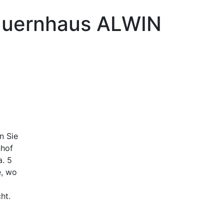
auernhaus ALWIN
fekte Kombination aus Erlebnis und Cityflair
n Sie
nhof
a. 5
e, wo
ht.