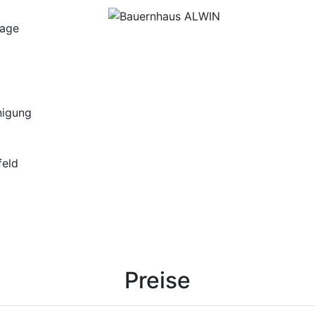
tage
nigung
feld
Preise